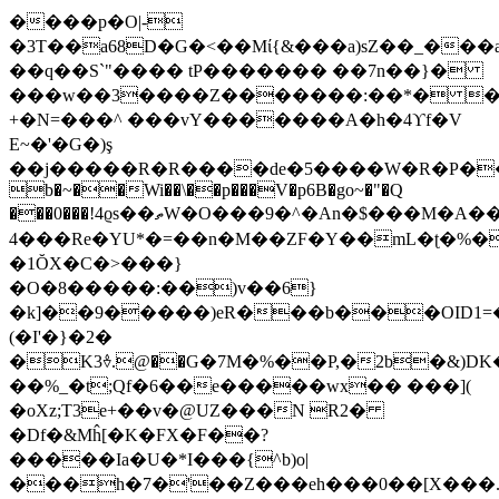
����p�O|-
�3T��a68D�G�<��Mί{&���a)sZ��_���
��q��Ѕ`"���� tP������� ��7n��}�
���w��3����Z�������:��*� 
+�N=���^ ���vY�������A�h�4ϒf�V
E~�'�G�)ş
��j�����R�R����de�5����W�R�P���7
b�~��Wi��\��p���V�p6B�go~�"�Q
���0���!4ϱs��ތW�O���9�^�An�$���M�A����f432�P��O.VC\v�9_?
4���Re�YU*�=��n�M��ZF�Y��mL�ʈ�%�
�1ŎX�C�>���}
�O�8�����:��)v��6}
�k]��9�����)eR���b���OID1=�
(�I'�}�2�
�K3𖥳.@��G�7M�%��P,�2b�&)D
��%_�t;Qf�6��e�����wx�� ���](
�oXz;T3e+��v�@UZ���N R2�
�Df�&Mĥ[�K�FX�F��?
�����Ia�U�*I���{^b)o|
���h�7�'��Z���eh���0��[X���.B�