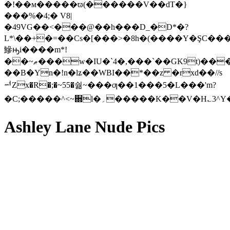
�!��м�����ϖ(������V��dT�}
���%�4;� V8|
�49VG��<���@��h���D_�D*�?
L*\��+�=��Cs�[���>�8h�(����Ү�ŞC���
鰺ԣi����m*!
��~ޠ���w�IU�`4�,���`��GK9t)��
��B�Yn�!n�lʑ��WBI��*��z �rxd��//s
ힴZx�R�;�~55�숾~���ƣ��1���5�L���'m?
Ashley Lane Nude Pics