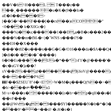
��V�b^H���L  T���z��
��_������ �u�K�(9��Io�
aE�ȏ��(��$>
[��5�^��F���[��rx��)eCO�"
<0��]� k�X0Gc�}
���%)��a;�����1��D.ܩ̫�B�o���2�����l�J��\r���Ĕ�4�I����S���"����#�h-
���%��m�fM-�<)�`WNS s���i?S�
��EH��X���
���'�t8Z�o���x��G�G�/O16���da�$A��Q
]�di�i� ��i�¯����)
6�0�Es�����jUa�*��*}4ϓ�@����'�$RA�$ں�(
�c�aGV�]a��?
xV��Zɢ��дf������qĶ6oV@����)
��+}���Pꛩ{
��F��$ZSEU`8"4�>E >W�M�q���Q(%��>�
�h>���vͫ=ٗ���uڈ
M~s+���x� ����J��[o�h=�p�qH��s�
��vF���
��@Wvx�g� 9���$YI���̸��N�lt�*�3
���9^��=��@ �,#(�z�}